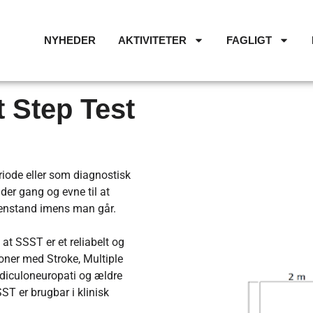
NYHEDER
AKTIVITETER
FAGLIGT
 Step Test
eriode eller som diagnostisk
der gang og evne til at
 genstand imens man går.
 at SSST er et reliabelt og
oner med Stroke, Multiple
diculoneuropati og ældre
T er brugbar i klinisk